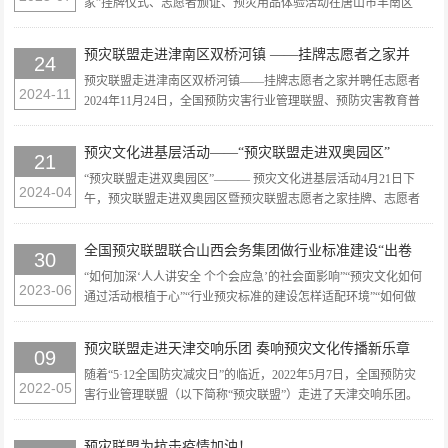
家”挂牌仪式、志愿者颁证、预灾用品体验活动在唐山市丰南区
大新庄镇枣园村隆重举行。 出席活动的领导有：国家预灾公益基
金管委会主任、预灾联盟常务副理事长杨鹏冲；国家预灾公益基
预灾联盟走进津南区双桥河镇 ——挂牌志愿者之家并
24
金管委会秘书长...
聘任志愿者
预灾联盟走进津南区双桥河镇——挂牌志愿者之家并聘任志愿者
2024-11
2024年11月24日，全国预防灾害行业管理联盟、预防灾害教育普
及和法治保障公益基金会以及津南区双桥河镇人民政府联合主办
的“预灾联盟走进双桥河镇暨预灾联盟志愿者之家挂牌、志愿者
预灾文化进基层活动——“预灾联盟走进双奥园区”
21
颁证、预...
“预灾联盟走进双奥园区”——— 预灾文化进基层活动4月21日下
2024-04
午，预灾联盟走进双奥园区暨预灾联盟志愿者之家挂牌、志愿者
颁证、预灾用品体验等活动在北京奥林匹克塔传播空间举办，此
次活动由中鼎巢堂（北京）文化发展有限公司承办。出席活动的
全国预灾联盟联合山西会务集团做行业标准建设“出卷
30
领导有：国...
人”
“如何加深‘人人讲安全 个个会应急’的社会面影响”“预灾文化如何
2023-06
通过活动根植于心”“行业预灾标准的建设怎样适配环境”“如何做
到认真听、使劲记、上手学”……培训活动现场2023年6月是第22
个全国“安全生产月”，主...
预灾联盟走进天津交响乐团 奏响预灾文化传播新乐章
09
随着“5·12全国防灾减灾日”的临近，2022年5月7日，全国预防灾
2022-05
害行业管理联盟（以下简称“预灾联盟”）走进了天津交响乐团。
在悠扬的乐声中，以“奏响预灾文化传播新乐章”为主题，双方就
预灾文化建设等内容进行了交流研讨。预灾联盟常务副理事
预灾联盟为抗击疫情加油！