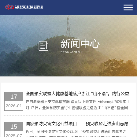
全国预灾联盟大健康基地落户浙江 “山不语”，践行公益
17
携手筑牢安全健康防线
你的浏览器不支持此播放器.请直接下载文件: video/mp4 2026 年 1
2026-01
月 17 日，全国预防灾害行业管理联盟走进浙江 “山不语” 暨全国
预灾联盟大健康基地授牌活动，在浙江省金华市磐安县玉山镇山
不语•生命全息能量场成功举办。 ...
国家预防灾害文化公益项目——预灾联盟走进唐山志愿
15
者之家
近日，全国预防灾害文化公益项目“预灾联盟走进唐山志愿者之
2025-07