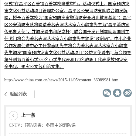
仪式”在昌平区百善镇百善学校隆重举行。活动仪式上，国家预防灾
害文化公益活动项目管理办公室、昌平区公安消防支队联合颁发牌
匾，授予百善学校为“国家预防灾害暨消防安全培训教育基地”；昌平
区公安消防支队将聘请著名表演艺术家六小龄童先生为“昌平消防宣
传形象大使”，并颁发聘书和纪念杯；联合国开发计划署助理国别主
任戈门将会为著名表演艺术家六小龄童先生颁发“致谢函”，中小企业
合作发展促进中心主任黎志明先生将会为著名表演艺术家六小龄童
先生颁发“国家预防灾害文化公益活动项目”公益大使聘书；与会领导
将分别为百善小学750名小学生代表和170名教职工代表发放预灾安
全书包、预灾公文包和论文集。
http://www.china.com.cn/news/2015-11/05/content_36989981.htm
返回列表
上一条
CNTV：预防灾害：冬雨中的消防课