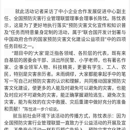
就此活动记者采访了中小企业合作发展促进中心副主
任、全国预防灾害行业管理联盟理事会理事长陈忱。陈忱表
示，这是为了更好地执行落实“预防灾害文化宣传和知识普
及”任务而特意量身定制的活动，属于“联合国开发计划署与
中国政府合作的国家预防灾害文化建设公益项目”中的四项
任务目标之一。
“题目中的‘大家’是泛指各领域、各阶层的代表，既有来
自基层的居委会干部、派出所民警、小学老师，也有著名作
家、企事业领军人物、科技精英，更要有学生、工人、农
民，特别是灾害亲历者。未雨绸缪，大家都能拿起手中的笔
写一写自己对预防灾害的认识和理解，共同推动国家预防灾
害文化建设，使更多的人能及时避免可以避免的灾害，也能
及时应对不可避免的灾害，能正确掌握避险逃生、避免次生
灾害，能为有效的在灾中救援、灾后重建中做好充分的准备
和贡献！”
陈忱进一步介绍说。
就当前社会环境下该活动的传播方式，陈忱表示：因为
全国预防灾害行业管理联盟一直致力于公益活动的开展及宣
传，不像商业活动一样有巨额广告投入，预防灾害文化建设